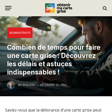
ADMINISTRATIF
Combien de temps pour faire
une carte grise : Découvrez
les délais et astuces
indispensables !
BY
PHILIPPE
DÉCEMBRE 22, 2025
Saviez-vous que la délivrance d’une carte grise peut