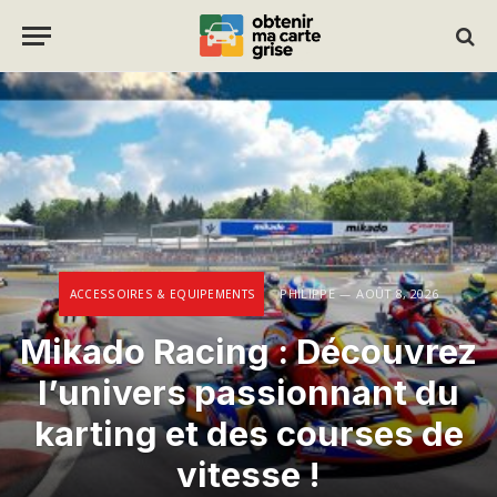
PHILIPPE
AOÛT 8, 2026
ACCESSOIRES & EQUIPEMENTS
Mikado Racing : Découvrez
l’univers passionnant du
karting et des courses de
vitesse !