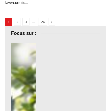
l’aventure du…
Next
…
1
2
3
24
Focus sur :